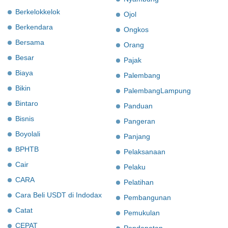
Berkelokkelok
Ojol
Berkendara
Ongkos
Bersama
Orang
Besar
Pajak
Biaya
Palembang
Bikin
PalembangLampung
Bintaro
Panduan
Bisnis
Pangeran
Boyolali
Panjang
BPHTB
Pelaksanaan
Cair
Pelaku
CARA
Pelatihan
Cara Beli USDT di Indodax
Pembangunan
Catat
Pemukulan
CEPAT